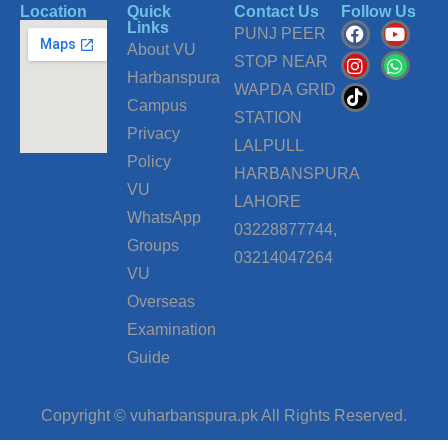
Location
Quick
Contact Us
Follow Us
F
I
T
Y
W
Links
PUNJ PEER
a
n
i
o
h
About VU
c
s
k
u
a
STOP NEAR
Harbanspura
e
t
t
t
t
WAPDA GRID
b
a
o
u
s
Campus
o
g
k
b
a
STATION
o
r
e
p
Privacy
LALPULL
k
a
p
Policy
m
HARBANSPURA
VU
LAHORE
WhatsApp
03228877744,
Groups
03214047264
VU
Overseas
Examination
Guide
Copyright © vuharbanspura.pk All Rights Reserved.