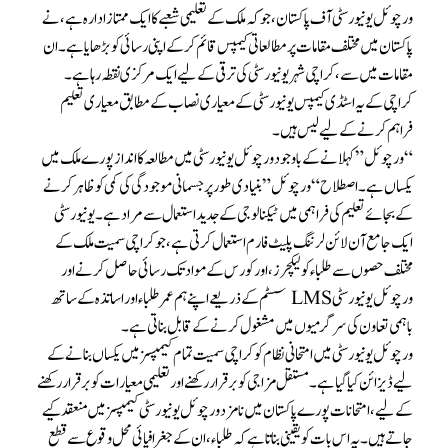
ورچوئل یونیورسٹی آف پاکستان، جو کہ ملک کے تعلیمی شعبے کا ایک ممتاز ادارہ ہے، نے
پاکستان میں مختلف مقامات پر مطالعاتی کیمپس قائم کرکے اپنی رسائی کو بڑھایا ہے۔ ان
مقامات میں سے، کراچی شہر یونیورسٹی کی ترقی کے لیے ایک مرکزی نقطہ رہا ہے۔
کراچی کے یہ اسٹڈی کیمپس یونیورسٹی کے معیاری نصاب کے مطابق معیاری تعلیم
فراہم کرنے کے لیے لیس ہیں۔
“ورچوئل” کہلانے کے باوجود ورچوئل یونیورسٹی میں مطالعہ کا انداز پورے ملک میں
یکساں ہے۔ اصطلاح “ورچوئل” بنیادی طور پر جسمانی موجودگی کی کمی کو ظاہر کرنے
کے بجائے تعلیم کی فراہمی میں ٹیکنالوجی کے جدید استعمال سے مراد ہے۔ یونیورسٹی
ایک جامع آن لائن لرننگ پلیٹ فارم استعمال کرتی ہے، جو کراچی سمیت ملک کے
مختلف حصوں سے طلباء کو لیکچرز، اور کورس کے مواد تک رسائی حاصل کرنے اور
ورچوئل یونیورسٹی LMS سسٹم کے ذریعے اپنے ہم عمر طلباء اور اساتذہ کے ساتھ
باہمی تعاون کی سرگرمیوں میں مشغول کرنے کے قابل بناتی ہے۔
ورچوئل یونیورسٹی میں امتحانی نظام کو کراچی سمیت تمام کیمپسز میں یکساں بنانے کے
لیے ڈیزائن کیا گیا ہے۔ مستقل مزاجی کو برقرار رکھنے اور تعلیمی معیارات کو برقرار رکھنے
کے لیے، امتحانات پورے پاکستان میں نامزد ورچوئل یونیورسٹی کیمپسز میں منعقد کیے
جاتے ہیں۔ یہ اس بات کو یقینی بناتا ہے کہ طلباء، ان کے جغرافیائی محل وقوع سے قطع