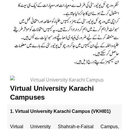
نظر، ورچوئل یونیورسٹی کی طرف سے معیارات اور معیارات کے ایک ہی سیٹ کا
استعمال کرتے ہوئے ان کا جائزہ لیا جاتا ہے۔
کراچی میں ورچوئل یونیورسٹی کے نامزد کیمپس طلباء کو مطالعہ اور امتحانی عمل میں
سہولت فراہم کرنے میں اہم کردار ادا کرتے ہیں۔ یہ کیمپس امتحانات کو مؤثر طریقے
سے منعقد کرنے کے لیے ضروری بنیادی ڈھانچے اور سہولیات سے لیس ہیں۔
طلباء داخلہ کے لیے ان کیمپس میں جا کر ورچوئل یونیورسٹی کے بارے میں معلومات
حاصل کر سکتے ہیں۔
ان کیمپسز کے پتے درج ذیل ہیں۔
Virtual University Karachi
Campuses
1. Virtual University Karachi Campus (VKHI01)
Virtual University Shahrah-e-Faisal Campus,