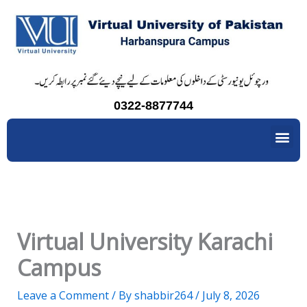
Skip
to
content
0322-8877744
Me
Virtual University Karachi
Campus
Leave a Comment
/ By
shabbir264
/
July 8, 2026